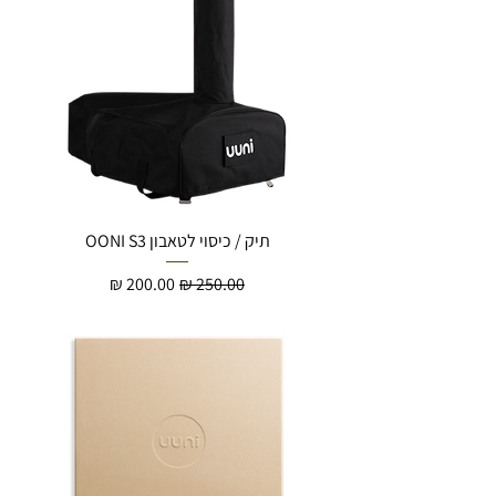
תיק / כיסוי לטאבון OONI S3
מחיר רגיל
מחיר מבצע