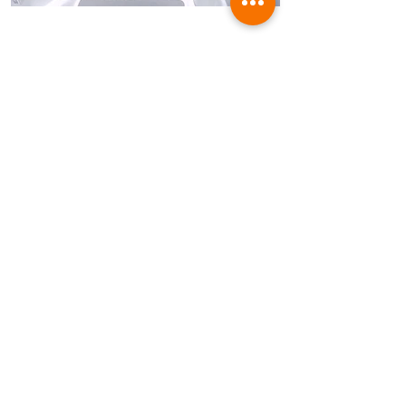
01/19 - 01/23
Click here to add your own content, or
connect to data from your collections.
$499
לרכישה
שמחים לכל פניה בקשה או המלצה .
ונשתדל לתת מענה הוגן ומהיר .