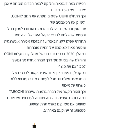
רכישת כמה דוגמאות וחלוקה לכמה חברים הוכיחה שאכן
יש צורך ויש מענה מכובד
.OONIשלימים שינתה את השם ל UUNI וכך התחלנו
לשווק את הטאבונים של
עם הזמן והניסיון, הפעילות והדגמים הורחבו למגוון גדול
והמחיר שהצלחנו להביא לקהל הישראלי היה מאוד
תחרותי אפילו לקניה באמזון, זה בזכות מכירה אינטרנטית
ומספר מאוד מצומצם של חנויות מובחרות
OONI במהלך 2020 דרכינו נפרדו בשל מחלוקות ותקלות
והוחלט שהייבוא ימשיך דרך חברה אחרת אך נמשיך
למכור גם את מוצרי
במקביל, חיפשנו יצרן אחר שיהיה קשוב לצרכים של
הישראלים ושלנו וגם יוכל לעמוד במחיר תחרותי ללא
פשרות על איכות
TABOONI וכך ונוצר הקשר מול חברה גרמנית שייצרה
כמה דגמים מעניינים והייתה פתוחה לעדכונים ושיפורים
שאותם אנו משווקים בארץ תחת המיתוג
.כשמותג זה ישווק גם בארה"ב