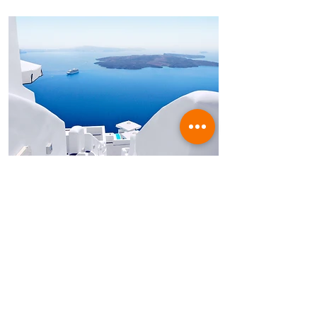
01/19 - 01/23
Click here to add your own content, or
connect to data from your collections.
$499
לרכישה