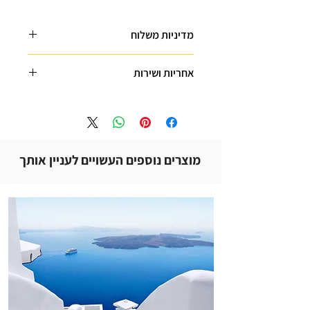
מדיניות משלוח
ניתן לאסוף את ההמוצר ישירות מהמחסן שלנו
אחריות ושירות
במושב אמונים או לקבל משלוח מותאם לצרכיך
בדואר או על ידי שליח לביתך ובהתאמה למספר
כשאתם קונים את המוצרים של אוני uuni אתם
המוצרים שרכשת
שקטים.
הטאבון הנייד משווק בלעדית בישראל ע"י חברת
"פיל" הוותיקה,
פיל מספקת פתרונות ירוקים לחימום לאלפי
מוצרים נוספים העשויים לעניין אותך
לקוחות מרוצים במשך שנים רבות,
והכל באופן אישי ומשפחתי המיוחד לה.
לכל המוצרים שנה אחריות בהתאם להנחיות
השימוש